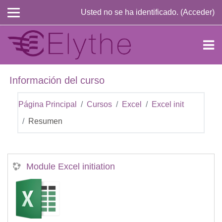
Salta al contenido principal
Usted no se ha identificado. (
Acceder
)
Información del curso
Página Principal
Cursos
Excel
Excel init
Resumen
Module Excel initiation