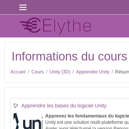
Passer au contenu principal
Informations du cours
Accueil
Cours
Unity (3D)
Apprendre Unity
Résu
Apprendre les bases du logiciel Unity
Apprenez les fondamentaux du logiciel
Unity est une solution multi-plateforme q
Après avoir téléchargé la version Persona