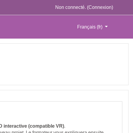
Non connecté. (
Connexion
)
Français ‎(fr)‎
 interactive (compatible VR)
.
uveau projet. Le formateur vous expliquera ensuite