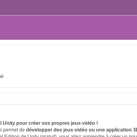
mé
 Unity pour créer vos propres jeux-vidéo !
ui permet de
développer des jeux-vidéo ou une application 3D
l Edition de Unity (gratuit), vous allez apprendre à créer un no