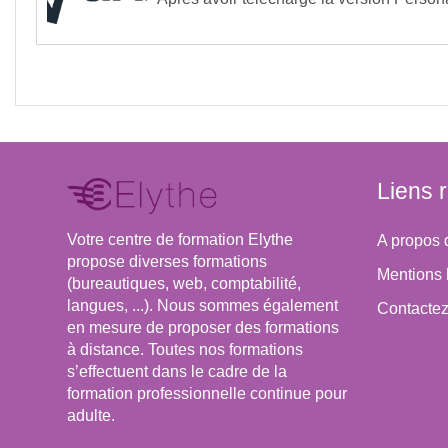
comment utiliser
l'Asset Store
de Unity.
Objectifs :
Maîtriser l'essentiel du logiciel Unity
Pré-requis :
Avoir des bases en 3D
Liens 
Votre centre de formation Elythe
A propos 
propose diverses formations
Mentions 
(bureautiques, web, comptabilité,
langues, ...). Nous sommes également
Contacte
en mesure de proposer des formations
à distance. Toutes nos formations
s’effectuent dans le cadre de la
formation professionnelle continue pour
adulte.