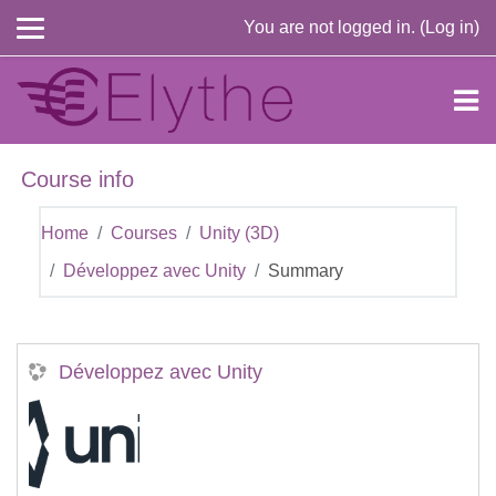
Skip to main content
You are not logged in. (
Log in
)
Course info
Home
Courses
Unity (3D)
Développez avec Unity
Summary
Développez avec Unity